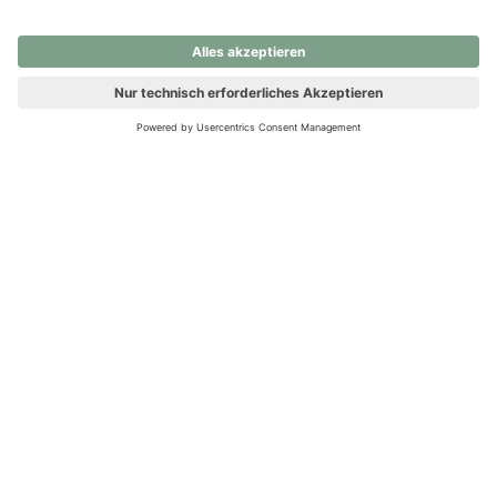
nochmals versuchen.
Ups! Da ist etwas schiefgelaufen. Bitte die Seite neu laden oder
nochmals versuchen.