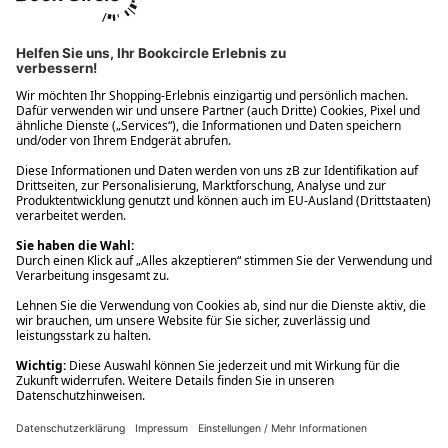
Ups! Da ist etwas schiefgelaufen. Bitte die Seite neu laden oder
nochmals versuchen.
Ups! Da ist etwas schiefgelaufen. Bitte die Seite neu laden oder