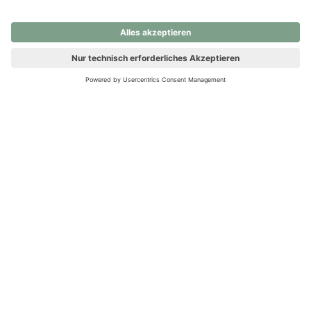
nochmals versuchen.
Ups! Da ist etwas schiefgelaufen. Bitte die Seite neu laden oder
nochmals versuchen.