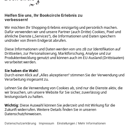
Ups! Da ist etwas schiefgelaufen. Bitte die Seite neu laden oder
nochmals versuchen.
Ups! Da ist etwas schiefgelaufen. Bitte die Seite neu laden oder