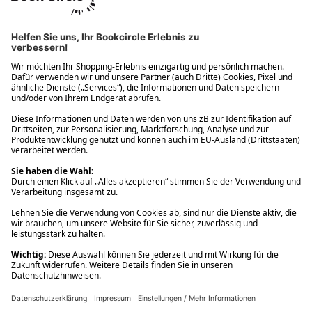
Ups! Da ist etwas schiefgelaufen. Bitte die Seite neu laden oder
nochmals versuchen.
Ups! Da ist etwas schiefgelaufen. Bitte die Seite neu laden oder