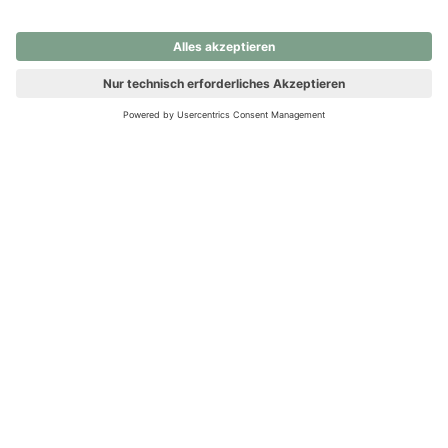
nochmals versuchen.
Ups! Da ist etwas schiefgelaufen. Bitte die Seite neu laden oder
nochmals versuchen.