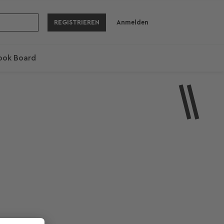
REGISTRIEREN
Anmelden
ook Board