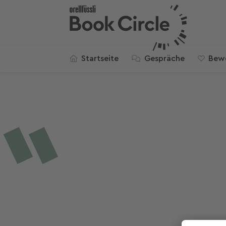
Startseite
Gespräche
Bew