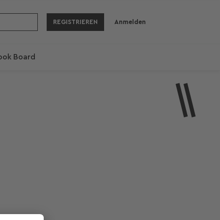
REGISTRIEREN
Anmelden
ook Board