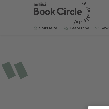
Startseite
Gespräche
Bew