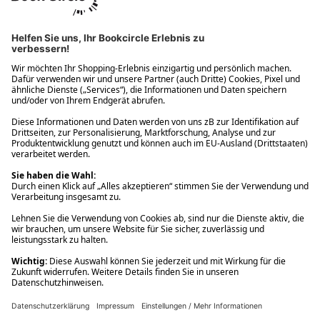
Ups! Da ist etwas schiefgelaufen. Bitte die Seite neu laden oder
nochmals versuchen.
Ups! Da ist etwas schiefgelaufen. Bitte die Seite neu laden oder