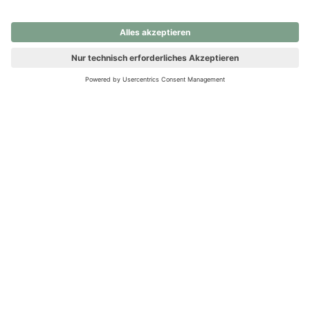
nochmals versuchen.
Ups! Da ist etwas schiefgelaufen. Bitte die Seite neu laden oder
nochmals versuchen.