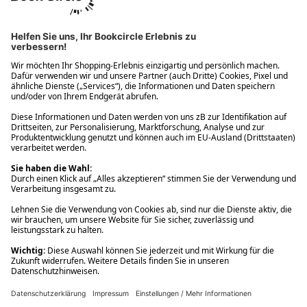
Ups! Da ist etwas schiefgelaufen. Bitte die Seite neu laden oder
nochmals versuchen.
Ups! Da ist etwas schiefgelaufen. Bitte die Seite neu laden oder