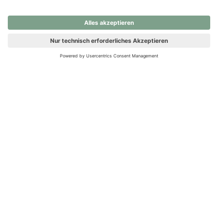
nochmals versuchen.
Ups! Da ist etwas schiefgelaufen. Bitte die Seite neu laden oder
nochmals versuchen.