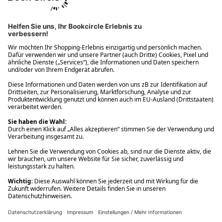
Ups! Da ist etwas schiefgelaufen. Bitte die Seite neu laden oder
nochmals versuchen.
Ups! Da ist etwas schiefgelaufen. Bitte die Seite neu laden oder