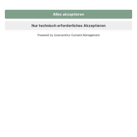
nochmals versuchen.
Ups! Da ist etwas schiefgelaufen. Bitte die Seite neu laden oder
nochmals versuchen.