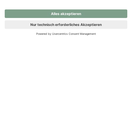
nochmals versuchen.
Ups! Da ist etwas schiefgelaufen. Bitte die Seite neu laden oder
nochmals versuchen.