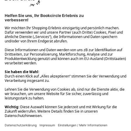
Ups! Da ist etwas schiefgelaufen. Bitte die Seite neu laden oder
nochmals versuchen.
Ups! Da ist etwas schiefgelaufen. Bitte die Seite neu laden oder