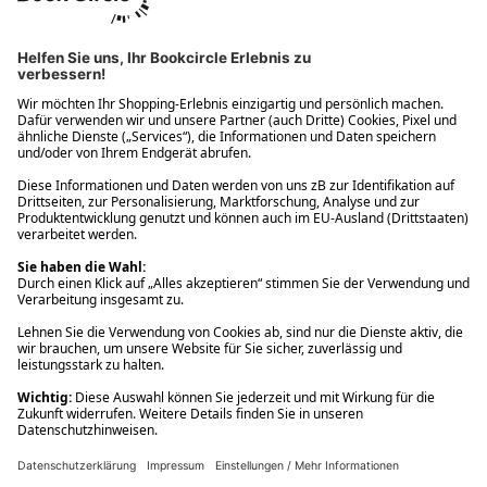
Ups! Da ist etwas schiefgelaufen. Bitte die Seite neu laden oder
nochmals versuchen.
Ups! Da ist etwas schiefgelaufen. Bitte die Seite neu laden oder