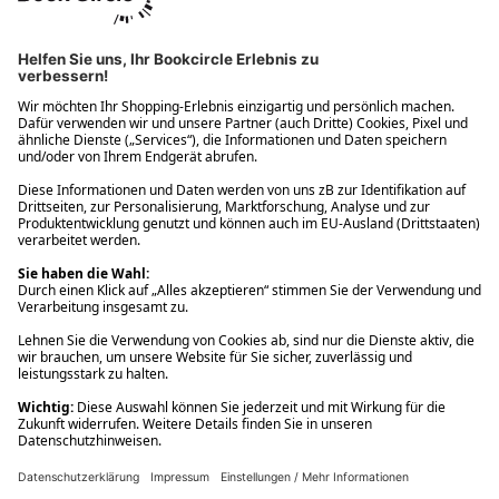
Ups! Da ist etwas schiefgelaufen. Bitte die Seite neu laden oder
nochmals versuchen.
Ups! Da ist etwas schiefgelaufen. Bitte die Seite neu laden oder