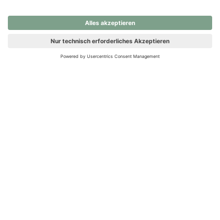
nochmals versuchen.
Ups! Da ist etwas schiefgelaufen. Bitte die Seite neu laden oder
nochmals versuchen.