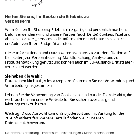
Ups! Da ist etwas schiefgelaufen. Bitte die Seite neu laden oder
nochmals versuchen.
Ups! Da ist etwas schiefgelaufen. Bitte die Seite neu laden oder