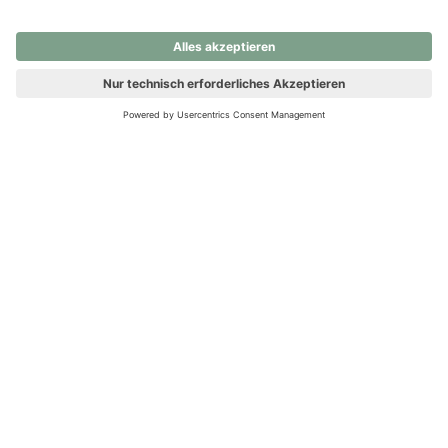
nochmals versuchen.
Ups! Da ist etwas schiefgelaufen. Bitte die Seite neu laden oder
nochmals versuchen.