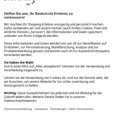
Ups! Da ist etwas schiefgelaufen. Bitte die Seite neu laden oder
nochmals versuchen.
Ups! Da ist etwas schiefgelaufen. Bitte die Seite neu laden oder