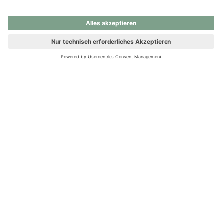
nochmals versuchen.
Ups! Da ist etwas schiefgelaufen. Bitte die Seite neu laden oder
nochmals versuchen.