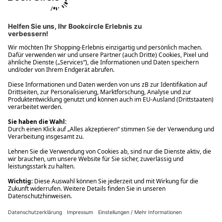
Ups! Da ist etwas schiefgelaufen. Bitte die Seite neu laden oder
nochmals versuchen.
Ups! Da ist etwas schiefgelaufen. Bitte die Seite neu laden oder