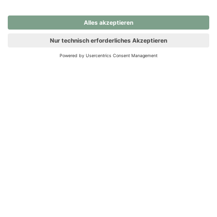
nochmals versuchen.
Ups! Da ist etwas schiefgelaufen. Bitte die Seite neu laden oder
nochmals versuchen.