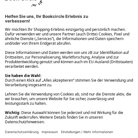
Ups! Da ist etwas schiefgelaufen. Bitte die Seite neu laden oder
nochmals versuchen.
Ups! Da ist etwas schiefgelaufen. Bitte die Seite neu laden oder