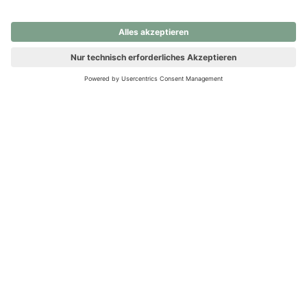
nochmals versuchen.
Ups! Da ist etwas schiefgelaufen. Bitte die Seite neu laden oder
nochmals versuchen.