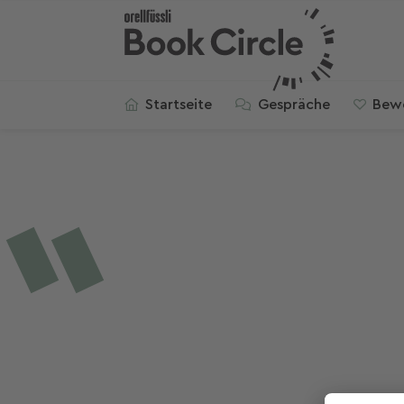
Startseite
Gespräche
Bew