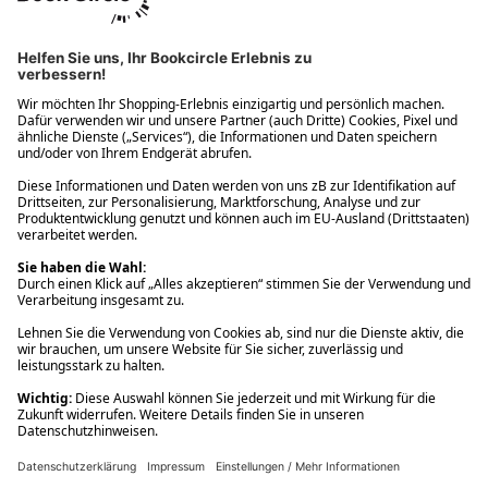
Ups! Da ist etwas schiefgelaufen. Bitte die Seite neu laden oder
nochmals versuchen.
Ups! Da ist etwas schiefgelaufen. Bitte die Seite neu laden oder