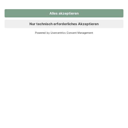
nochmals versuchen.
Ups! Da ist etwas schiefgelaufen. Bitte die Seite neu laden oder
nochmals versuchen.