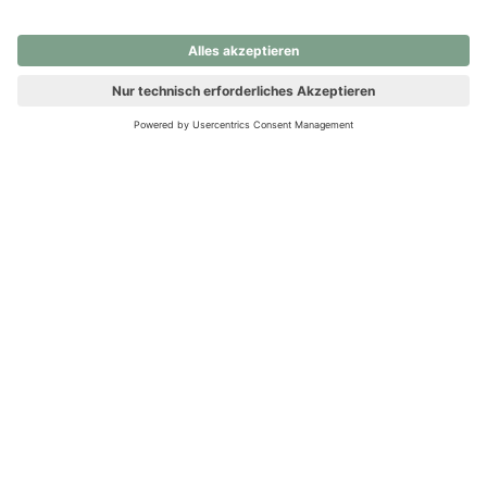
nochmals versuchen.
Ups! Da ist etwas schiefgelaufen. Bitte die Seite neu laden oder
nochmals versuchen.