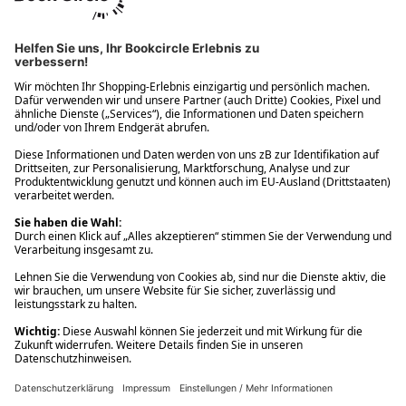
Ups! Da ist etwas schiefgelaufen. Bitte die Seite neu laden oder
nochmals versuchen.
Ups! Da ist etwas schiefgelaufen. Bitte die Seite neu laden oder