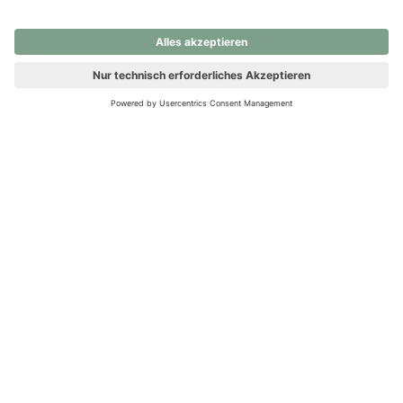
nochmals versuchen.
Ups! Da ist etwas schiefgelaufen. Bitte die Seite neu laden oder
nochmals versuchen.