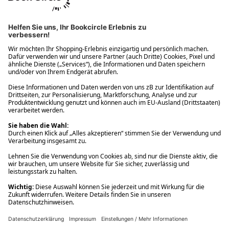
Ups! Da ist etwas schiefgelaufen. Bitte die Seite neu laden oder
nochmals versuchen.
Ups! Da ist etwas schiefgelaufen. Bitte die Seite neu laden oder