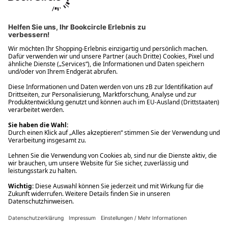
Ups! Da ist etwas schiefgelaufen. Bitte die Seite neu laden oder
nochmals versuchen.
Ups! Da ist etwas schiefgelaufen. Bitte die Seite neu laden oder