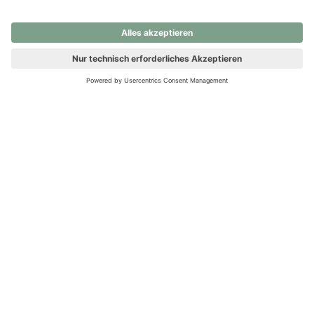
nochmals versuchen.
Ups! Da ist etwas schiefgelaufen. Bitte die Seite neu laden oder
nochmals versuchen.