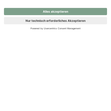
nochmals versuchen.
Ups! Da ist etwas schiefgelaufen. Bitte die Seite neu laden oder
nochmals versuchen.