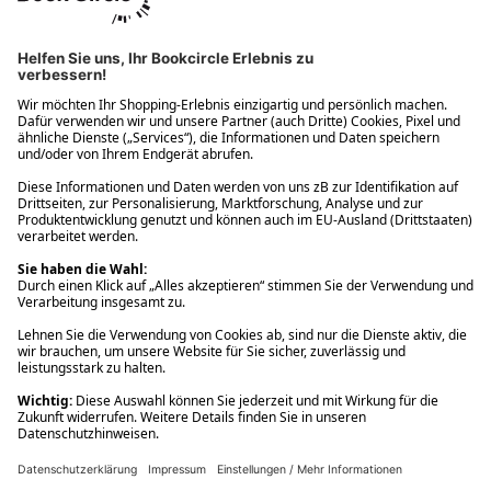
Ups! Da ist etwas schiefgelaufen. Bitte die Seite neu laden oder
nochmals versuchen.
Ups! Da ist etwas schiefgelaufen. Bitte die Seite neu laden oder