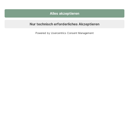
nochmals versuchen.
Ups! Da ist etwas schiefgelaufen. Bitte die Seite neu laden oder
nochmals versuchen.