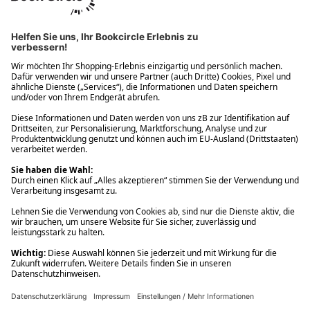
Ups! Da ist etwas schiefgelaufen. Bitte die Seite neu laden oder
nochmals versuchen.
Ups! Da ist etwas schiefgelaufen. Bitte die Seite neu laden oder