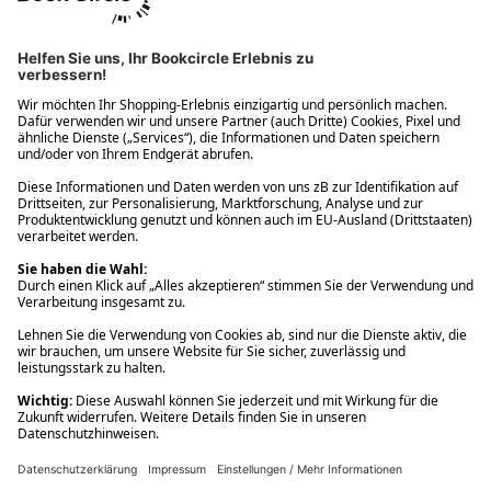
Ups! Da ist etwas schiefgelaufen. Bitte die Seite neu laden oder
nochmals versuchen.
Ups! Da ist etwas schiefgelaufen. Bitte die Seite neu laden oder