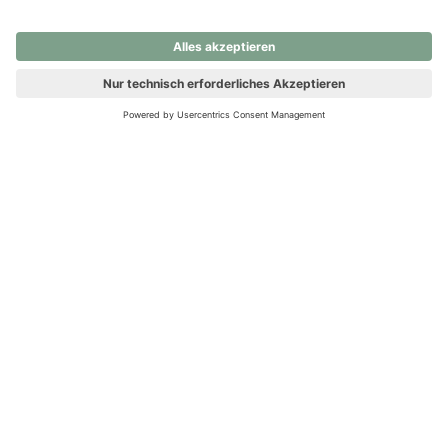
nochmals versuchen.
Ups! Da ist etwas schiefgelaufen. Bitte die Seite neu laden oder
nochmals versuchen.