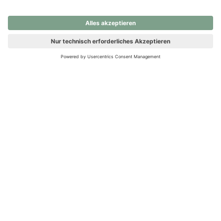
nochmals versuchen.
Ups! Da ist etwas schiefgelaufen. Bitte die Seite neu laden oder
nochmals versuchen.