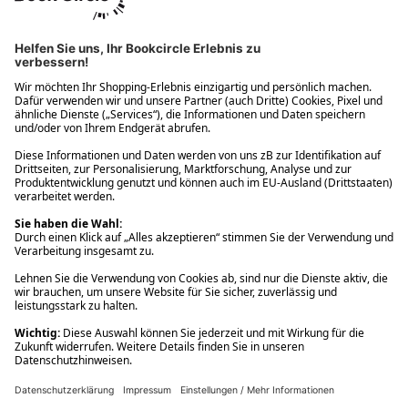
Ups! Da ist etwas schiefgelaufen. Bitte die Seite neu laden oder
nochmals versuchen.
Ups! Da ist etwas schiefgelaufen. Bitte die Seite neu laden oder