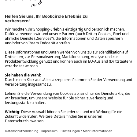
Ups! Da ist etwas schiefgelaufen. Bitte die Seite neu laden oder
nochmals versuchen.
Ups! Da ist etwas schiefgelaufen. Bitte die Seite neu laden oder