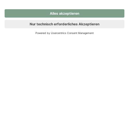
nochmals versuchen.
Ups! Da ist etwas schiefgelaufen. Bitte die Seite neu laden oder
nochmals versuchen.