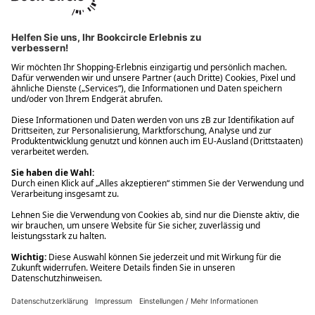
Ups! Da ist etwas schiefgelaufen. Bitte die Seite neu laden oder
nochmals versuchen.
Ups! Da ist etwas schiefgelaufen. Bitte die Seite neu laden oder