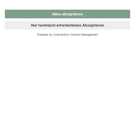
nochmals versuchen.
Ups! Da ist etwas schiefgelaufen. Bitte die Seite neu laden oder
nochmals versuchen.