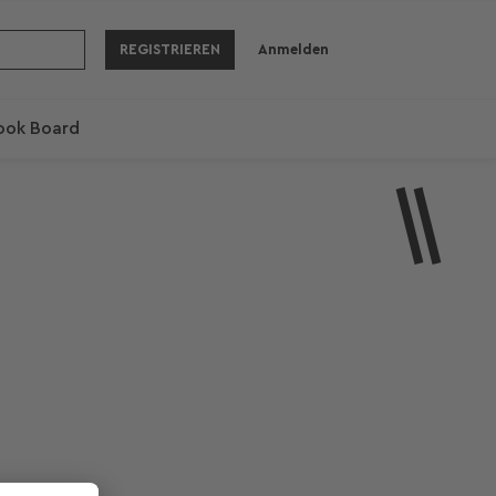
REGISTRIEREN
Anmelden
ook Board