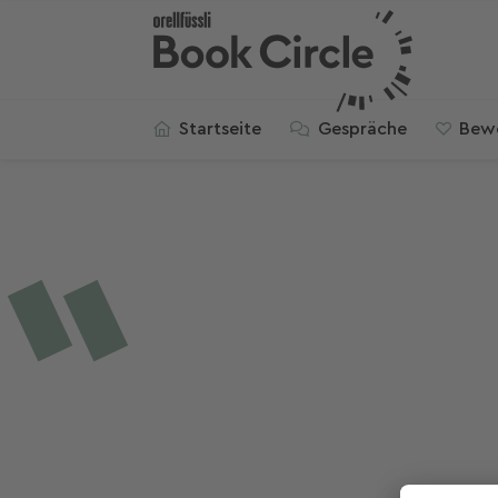
Startseite
Gespräche
Bew