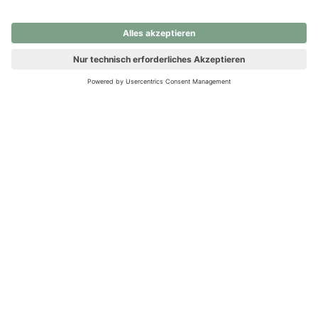
nochmals versuchen.
Ups! Da ist etwas schiefgelaufen. Bitte die Seite neu laden oder
nochmals versuchen.