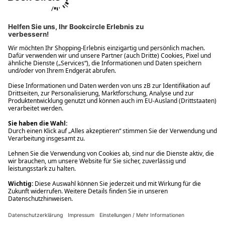
Ups! Da ist etwas schiefgelaufen. Bitte die Seite neu laden oder
nochmals versuchen.
Ups! Da ist etwas schiefgelaufen. Bitte die Seite neu laden oder