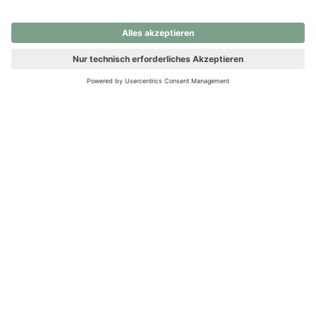
nochmals versuchen.
Ups! Da ist etwas schiefgelaufen. Bitte die Seite neu laden oder
nochmals versuchen.