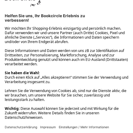
Ups! Da ist etwas schiefgelaufen. Bitte die Seite neu laden oder
nochmals versuchen.
Ups! Da ist etwas schiefgelaufen. Bitte die Seite neu laden oder