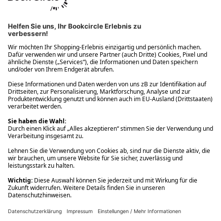
Ups! Da ist etwas schiefgelaufen. Bitte die Seite neu laden oder
nochmals versuchen.
Ups! Da ist etwas schiefgelaufen. Bitte die Seite neu laden oder