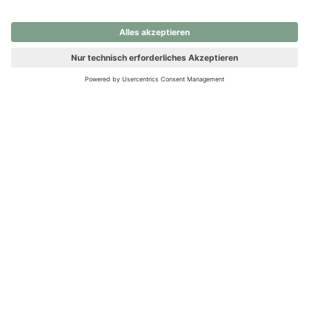
nochmals versuchen.
Ups! Da ist etwas schiefgelaufen. Bitte die Seite neu laden oder
nochmals versuchen.