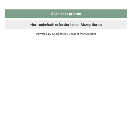
nochmals versuchen.
Ups! Da ist etwas schiefgelaufen. Bitte die Seite neu laden oder
nochmals versuchen.