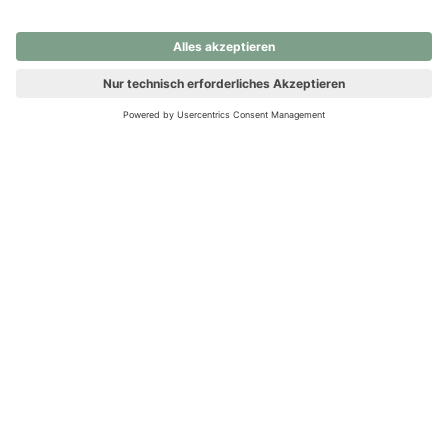
nochmals versuchen.
Ups! Da ist etwas schiefgelaufen. Bitte die Seite neu laden oder
nochmals versuchen.