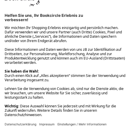
Ups! Da ist etwas schiefgelaufen. Bitte die Seite neu laden oder
nochmals versuchen.
Ups! Da ist etwas schiefgelaufen. Bitte die Seite neu laden oder