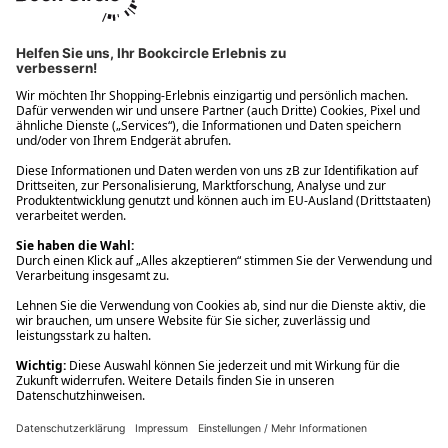
Ups! Da ist etwas schiefgelaufen. Bitte die Seite neu laden oder
nochmals versuchen.
Ups! Da ist etwas schiefgelaufen. Bitte die Seite neu laden oder