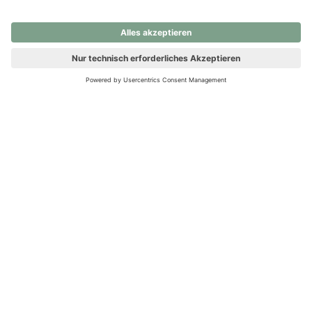
nochmals versuchen.
Ups! Da ist etwas schiefgelaufen. Bitte die Seite neu laden oder
nochmals versuchen.