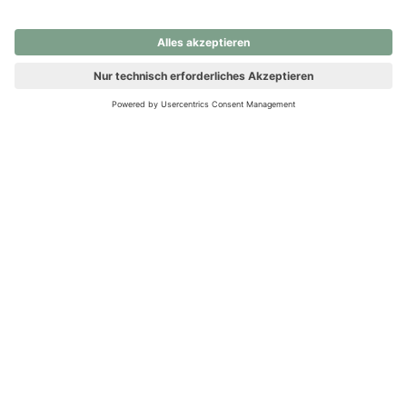
nochmals versuchen.
Ups! Da ist etwas schiefgelaufen. Bitte die Seite neu laden oder
nochmals versuchen.