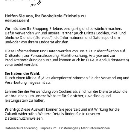
Ups! Da ist etwas schiefgelaufen. Bitte die Seite neu laden oder
nochmals versuchen.
Ups! Da ist etwas schiefgelaufen. Bitte die Seite neu laden oder