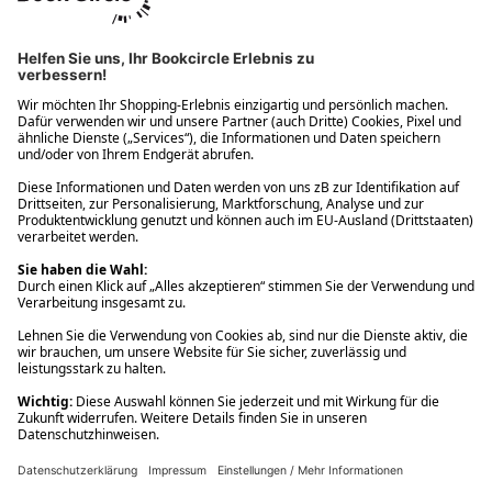
Ups! Da ist etwas schiefgelaufen. Bitte die Seite neu laden oder
nochmals versuchen.
Ups! Da ist etwas schiefgelaufen. Bitte die Seite neu laden oder