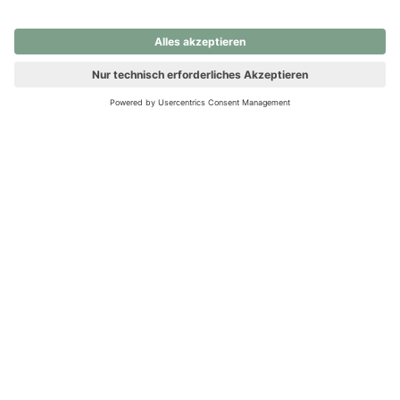
nochmals versuchen.
Ups! Da ist etwas schiefgelaufen. Bitte die Seite neu laden oder
nochmals versuchen.