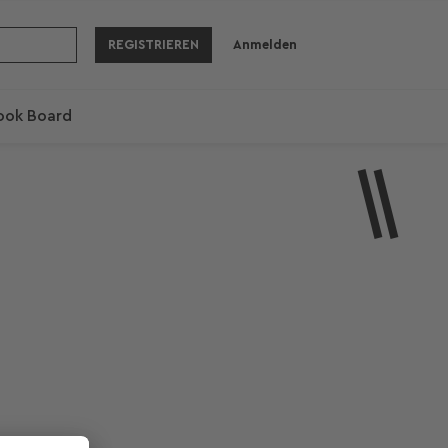
REGISTRIEREN
Anmelden
ook Board