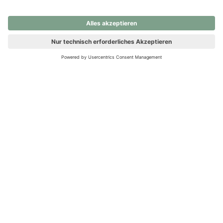
nochmals versuchen.
Ups! Da ist etwas schiefgelaufen. Bitte die Seite neu laden oder
nochmals versuchen.