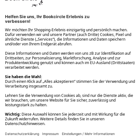
Ups! Da ist etwas schiefgelaufen. Bitte die Seite neu laden oder
nochmals versuchen.
Ups! Da ist etwas schiefgelaufen. Bitte die Seite neu laden oder