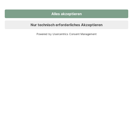
nochmals versuchen.
Ups! Da ist etwas schiefgelaufen. Bitte die Seite neu laden oder
nochmals versuchen.