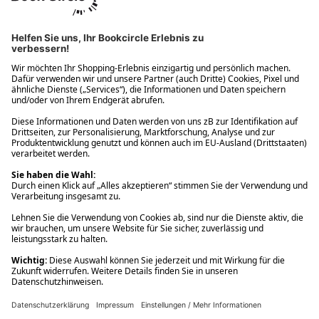
Ups! Da ist etwas schiefgelaufen. Bitte die Seite neu laden oder
nochmals versuchen.
Ups! Da ist etwas schiefgelaufen. Bitte die Seite neu laden oder