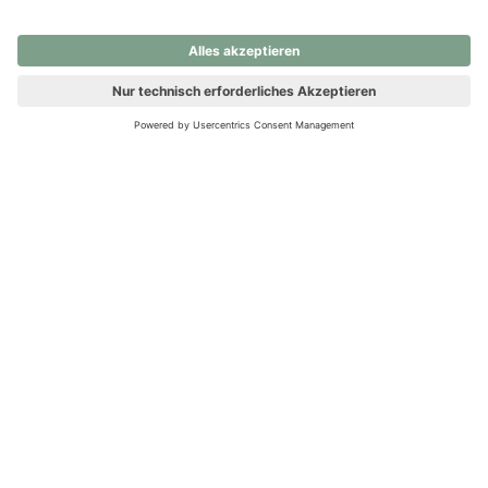
nochmals versuchen.
Ups! Da ist etwas schiefgelaufen. Bitte die Seite neu laden oder
nochmals versuchen.