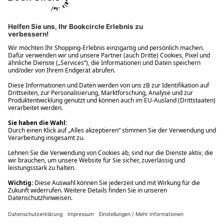
Ups! Da ist etwas schiefgelaufen. Bitte die Seite neu laden oder
nochmals versuchen.
Ups! Da ist etwas schiefgelaufen. Bitte die Seite neu laden oder