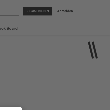
REGISTRIEREN
Anmelden
ook Board