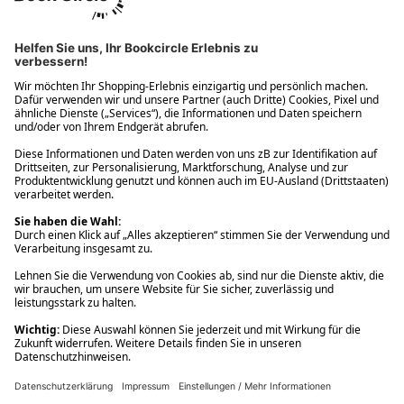
Ups! Da ist etwas schiefgelaufen. Bitte die Seite neu laden oder
nochmals versuchen.
Ups! Da ist etwas schiefgelaufen. Bitte die Seite neu laden oder