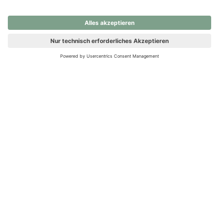
nochmals versuchen.
Ups! Da ist etwas schiefgelaufen. Bitte die Seite neu laden oder
nochmals versuchen.