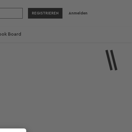
REGISTRIEREN
Anmelden
ook Board