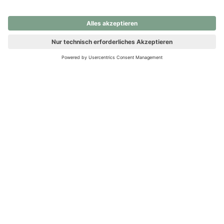
nochmals versuchen.
Ups! Da ist etwas schiefgelaufen. Bitte die Seite neu laden oder
nochmals versuchen.