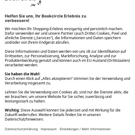
Ups! Da ist etwas schiefgelaufen. Bitte die Seite neu laden oder
nochmals versuchen.
Ups! Da ist etwas schiefgelaufen. Bitte die Seite neu laden oder