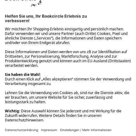
Ups! Da ist etwas schiefgelaufen. Bitte die Seite neu laden oder
nochmals versuchen.
Ups! Da ist etwas schiefgelaufen. Bitte die Seite neu laden oder