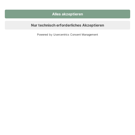
nochmals versuchen.
Ups! Da ist etwas schiefgelaufen. Bitte die Seite neu laden oder
nochmals versuchen.