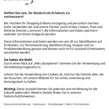
Ups! Da ist etwas schiefgelaufen. Bitte die Seite neu laden oder
nochmals versuchen.
Ups! Da ist etwas schiefgelaufen. Bitte die Seite neu laden oder