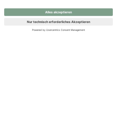
nochmals versuchen.
Ups! Da ist etwas schiefgelaufen. Bitte die Seite neu laden oder
nochmals versuchen.