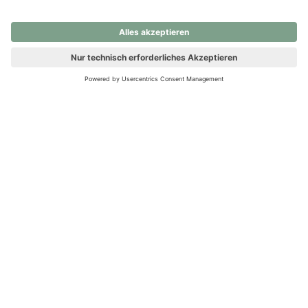
nochmals versuchen.
Ups! Da ist etwas schiefgelaufen. Bitte die Seite neu laden oder
nochmals versuchen.