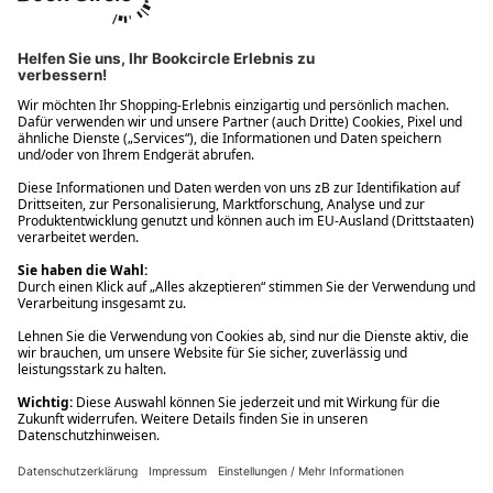
Ups! Da ist etwas schiefgelaufen. Bitte die Seite neu laden oder
nochmals versuchen.
Ups! Da ist etwas schiefgelaufen. Bitte die Seite neu laden oder