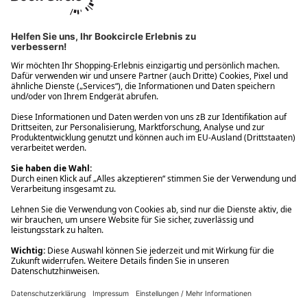
Ups! Da ist etwas schiefgelaufen. Bitte die Seite neu laden oder
nochmals versuchen.
Ups! Da ist etwas schiefgelaufen. Bitte die Seite neu laden oder