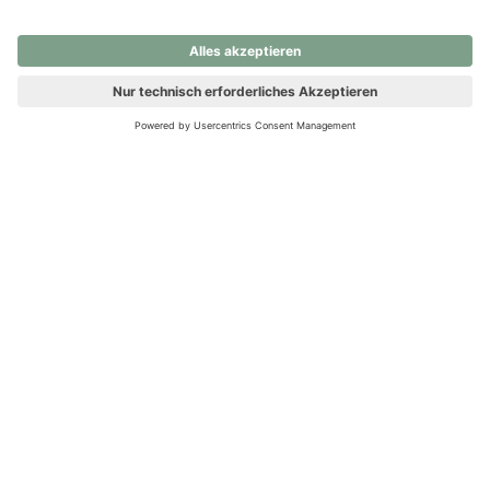
nochmals versuchen.
Ups! Da ist etwas schiefgelaufen. Bitte die Seite neu laden oder
nochmals versuchen.