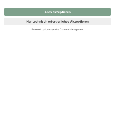
nochmals versuchen.
Ups! Da ist etwas schiefgelaufen. Bitte die Seite neu laden oder
nochmals versuchen.