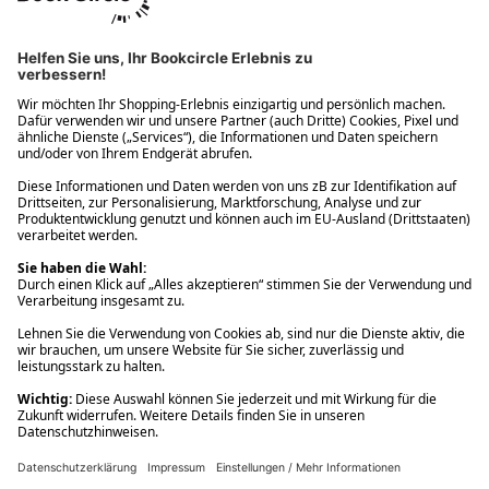
Ups! Da ist etwas schiefgelaufen. Bitte die Seite neu laden oder
nochmals versuchen.
Ups! Da ist etwas schiefgelaufen. Bitte die Seite neu laden oder