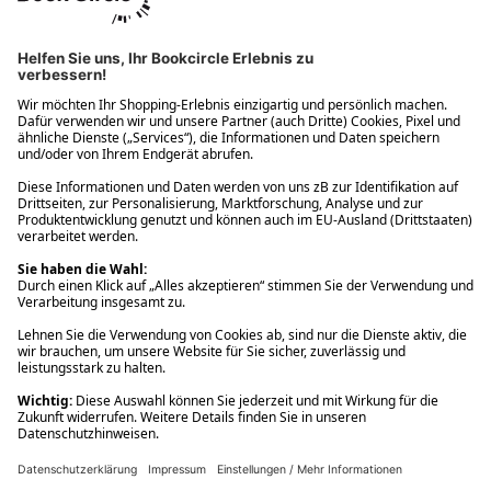
Ups! Da ist etwas schiefgelaufen. Bitte die Seite neu laden oder
nochmals versuchen.
Ups! Da ist etwas schiefgelaufen. Bitte die Seite neu laden oder