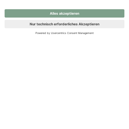
nochmals versuchen.
Ups! Da ist etwas schiefgelaufen. Bitte die Seite neu laden oder
nochmals versuchen.